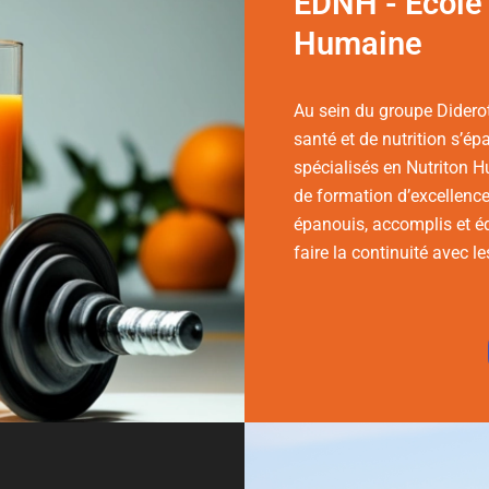
EDNH - École 
Humaine
Au sein du groupe Didero
santé et de nutrition s’é
spécialisés en Nutriton H
de formation d’excellence
épanouis, accomplis et éq
faire la continuité avec 