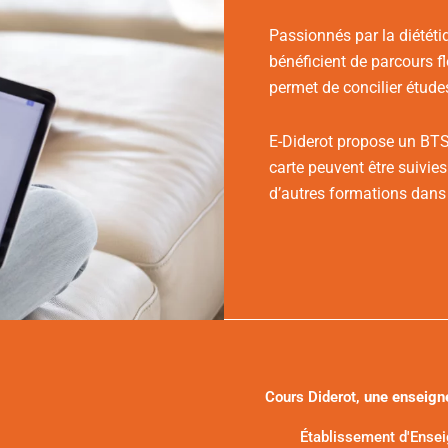
Passionnés par la diététiq
bénéficient de parcours f
permet de concilier études
E-Diderot propose un BTS,
carte peuvent être suivie
d’autres formations dan
Cours Diderot,
une enseign
Établissement d'Ense