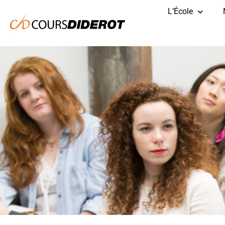
Aller
L’École
au
contenu