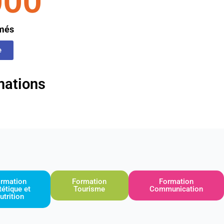
000
rmés
e
mations
rmation
Formation
Formation
tétique et
Tourisme
Communication
utrition