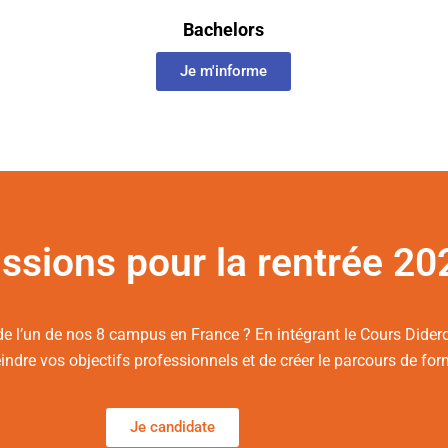
Bachelors
Je m'informe
ssions pour la rentrée 202
de l’un de nos 8 campus en France ? En intégrant le Cours Didero
eindre vos objectifs professionnels et de créer le parcours de fo
Je candidate