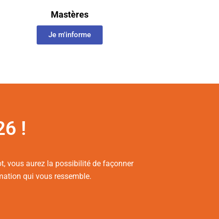
Mastères
Je m'informe
6 !
t, vous aurez la possibilité de façonner
rmation qui vous ressemble.