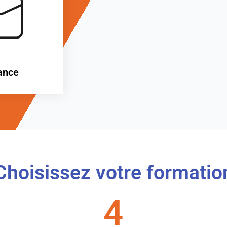
ance
Choisissez votre formatio
4