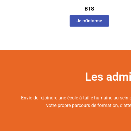
BTS
Je m'informe
Les admi
Envie de rejoindre une école à taille humaine au sein 
votre propre parcours de formation, d’att