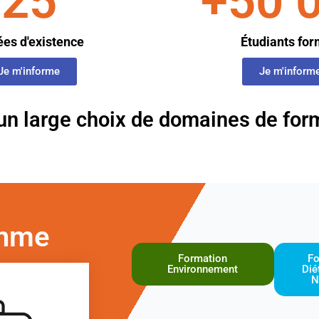
25
+
50 
es d'existence
Étudiants fo
Je m'informe
Je m'inform
un large choix de domaines de for
thme
Formation
Fo
Environnement
Dié
N