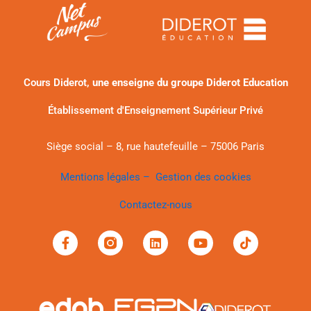
Cours Diderot,
une enseigne du groupe Diderot Education
Établissement d'Enseignement Supérieur Privé
Siège social – 8, rue hautefeuille – 75006 Paris
Mentions légales –
Gestion des cookies
Contactez-nous
F
L
Y
T
a
i
o
i
c
n
u
k
e
k
t
t
b
e
u
o
o
d
b
k
o
i
e